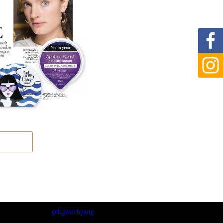
gcbgwochyang